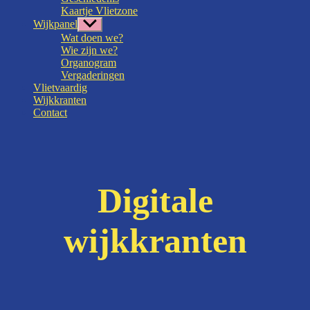
Kaartje Vlietzone
Wijkpanel
Toon
submenu
Wat doen we?
Wie zijn we?
Organogram
Vergaderingen
Vlietvaardig
Wijkkranten
Contact
Digitale
wijkkranten