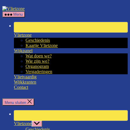
Overslaan
Vlietzone
naar
Menu
de
inhoud
Idee indienen
Vlietzone
Geschiedenis
Kaartje Vlietzone
Wijkpanel
Wat doen we?
Wie zijn we?
Organogram
Vergaderingen
Vlietvaardig
Wijkkranten
Contact
Menu sluiten
Idee indienen
Vlietzone
Toon
submenu
Geschiedenis